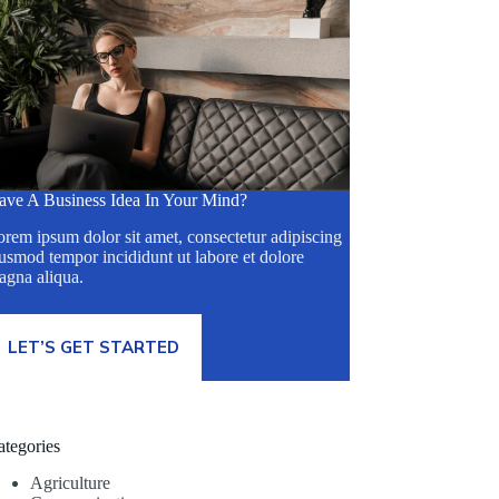
ave A Business Idea In Your Mind?
rem ipsum dolor sit amet, consectetur adipiscing
usmod tempor incididunt ut labore et dolore
agna aliqua.
LET’S GET STARTED
ategories
Agriculture