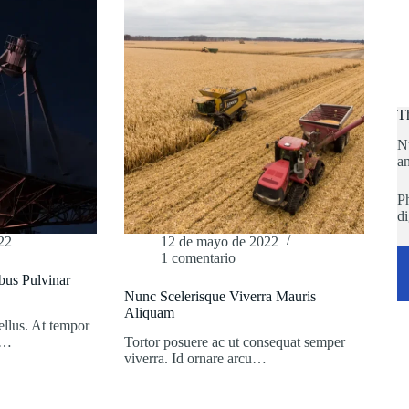
T
N
an
Ph
di
22
12 de mayo de 2022
1 comentario
bus Pulvinar
Nunc Scelerisque Viverra Mauris
Aliquam
tellus. At tempor
a…
Tortor posuere ac ut consequat semper
viverra. Id ornare arcu…