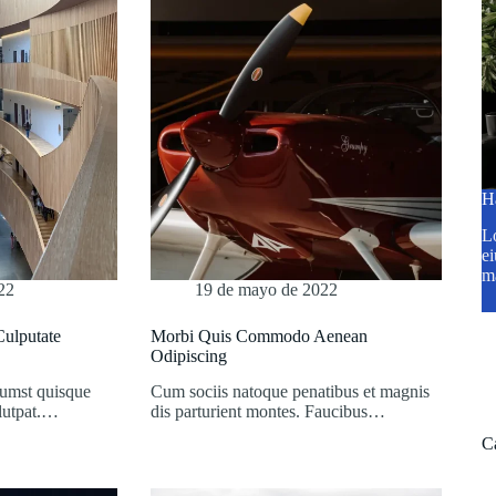
H
Lo
ei
m
22
19 de mayo de 2022
Culputate
Morbi Quis Commodo Aenean
Odipiscing
tumst quisque
Cum sociis natoque penatibus et magnis
olutpat.…
dis parturient montes. Faucibus…
C