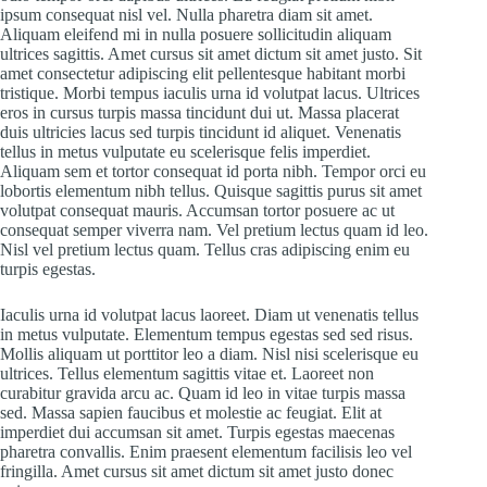
ipsum consequat nisl vel. Nulla pharetra diam sit amet.
Aliquam eleifend mi in nulla posuere sollicitudin aliquam
ultrices sagittis. Amet cursus sit amet dictum sit amet justo. Sit
amet consectetur adipiscing elit pellentesque habitant morbi
tristique. Morbi tempus iaculis urna id volutpat lacus. Ultrices
eros in cursus turpis massa tincidunt dui ut. Massa placerat
duis ultricies lacus sed turpis tincidunt id aliquet. Venenatis
tellus in metus vulputate eu scelerisque felis imperdiet.
Aliquam sem et tortor consequat id porta nibh. Tempor orci eu
lobortis elementum nibh tellus. Quisque sagittis purus sit amet
volutpat consequat mauris. Accumsan tortor posuere ac ut
consequat semper viverra nam. Vel pretium lectus quam id leo.
Nisl vel pretium lectus quam. Tellus cras adipiscing enim eu
turpis egestas.
Iaculis urna id volutpat lacus laoreet. Diam ut venenatis tellus
in metus vulputate. Elementum tempus egestas sed sed risus.
Mollis aliquam ut porttitor leo a diam. Nisl nisi scelerisque eu
ultrices. Tellus elementum sagittis vitae et. Laoreet non
curabitur gravida arcu ac. Quam id leo in vitae turpis massa
sed. Massa sapien faucibus et molestie ac feugiat. Elit at
imperdiet dui accumsan sit amet. Turpis egestas maecenas
pharetra convallis. Enim praesent elementum facilisis leo vel
fringilla. Amet cursus sit amet dictum sit amet justo donec