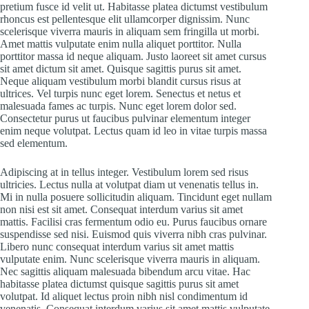
pretium fusce id velit ut. Habitasse platea dictumst vestibulum
rhoncus est pellentesque elit ullamcorper dignissim. Nunc
scelerisque viverra mauris in aliquam sem fringilla ut morbi.
Amet mattis vulputate enim nulla aliquet porttitor. Nulla
porttitor massa id neque aliquam. Justo laoreet sit amet cursus
sit amet dictum sit amet. Quisque sagittis purus sit amet.
Neque aliquam vestibulum morbi blandit cursus risus at
ultrices. Vel turpis nunc eget lorem. Senectus et netus et
malesuada fames ac turpis. Nunc eget lorem dolor sed.
Consectetur purus ut faucibus pulvinar elementum integer
enim neque volutpat. Lectus quam id leo in vitae turpis massa
sed elementum.
Adipiscing at in tellus integer. Vestibulum lorem sed risus
ultricies. Lectus nulla at volutpat diam ut venenatis tellus in.
Mi in nulla posuere sollicitudin aliquam. Tincidunt eget nullam
non nisi est sit amet. Consequat interdum varius sit amet
mattis. Facilisi cras fermentum odio eu. Purus faucibus ornare
suspendisse sed nisi. Euismod quis viverra nibh cras pulvinar.
Libero nunc consequat interdum varius sit amet mattis
vulputate enim. Nunc scelerisque viverra mauris in aliquam.
Nec sagittis aliquam malesuada bibendum arcu vitae. Hac
habitasse platea dictumst quisque sagittis purus sit amet
volutpat. Id aliquet lectus proin nibh nisl condimentum id
venenatis. Consequat interdum varius sit amet mattis vulputate