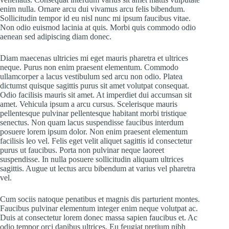
enim nulla. Ornare arcu dui vivamus arcu felis bibendum.
Sollicitudin tempor id eu nisl nunc mi ipsum faucibus vitae.
Non odio euismod lacinia at quis. Morbi quis commodo odio
aenean sed adipiscing diam donec.
Diam maecenas ultricies mi eget mauris pharetra et ultrices
neque. Purus non enim praesent elementum. Commodo
ullamcorper a lacus vestibulum sed arcu non odio. Platea
dictumst quisque sagittis purus sit amet volutpat consequat.
Odio facilisis mauris sit amet. At imperdiet dui accumsan sit
amet. Vehicula ipsum a arcu cursus. Scelerisque mauris
pellentesque pulvinar pellentesque habitant morbi tristique
senectus. Non quam lacus suspendisse faucibus interdum
posuere lorem ipsum dolor. Non enim praesent elementum
facilisis leo vel. Felis eget velit aliquet sagittis id consectetur
purus ut faucibus. Porta non pulvinar neque laoreet
suspendisse. In nulla posuere sollicitudin aliquam ultrices
sagittis. Augue ut lectus arcu bibendum at varius vel pharetra
vel.
Cum sociis natoque penatibus et magnis dis parturient montes.
Faucibus pulvinar elementum integer enim neque volutpat ac.
Duis at consectetur lorem donec massa sapien faucibus et. Ac
odio tempor orci dapibus ultrices. Eu feugiat pretium nibh