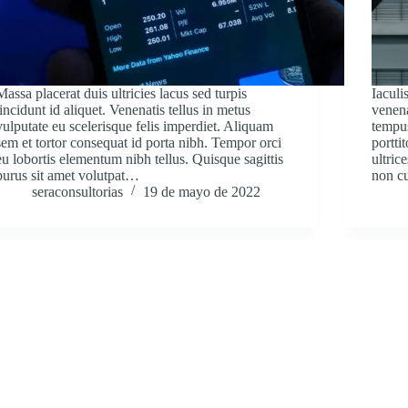
Massa placerat duis ultricies lacus sed turpis
Iaculi
tincidunt id aliquet. Venenatis tellus in metus
venena
vulputate eu scelerisque felis imperdiet. Aliquam
tempus
sem et tortor consequat id porta nibh. Tempor orci
portti
eu lobortis elementum nibh tellus. Quisque sagittis
ultric
purus sit amet volutpat…
non c
seraconsultorias
19 de mayo de 2022