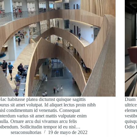
Hac habitasse platea dictumst quisque sagittis
Diam m
purus sit amet volutpat. Id aliquet lectus proin nibh
ultric
nisl condimentum id venenatis. Consequat
eleme
interdum varius sit amet mattis vulputate enim
vestib
nulla. Ornare arcu dui vivamus arcu felis
quisqu
bibendum. Sollicitudin tempor id eu nisl…
Odio f
seraconsultorias
19 de mayo de 2022