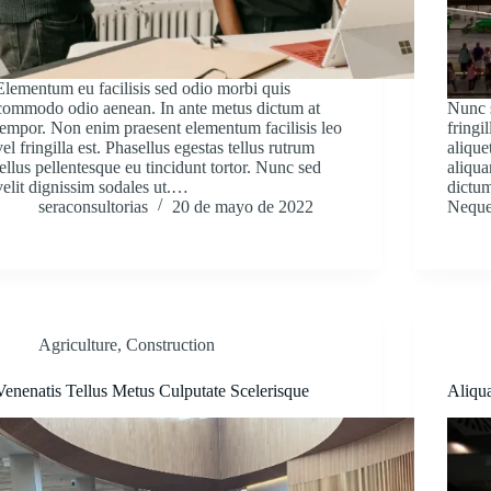
Elementum eu facilisis sed odio morbi quis
commodo odio aenean. In ante metus dictum at
Nunc s
tempor. Non enim praesent elementum facilisis leo
fringi
vel fringilla est. Phasellus egestas tellus rutrum
alique
tellus pellentesque eu tincidunt tortor. Nunc sed
aliqua
velit dignissim sodales ut.…
dictum
seraconsultorias
20 de mayo de 2022
Nequ
Agriculture
,
Construction
Venenatis Tellus Metus Culputate Scelerisque
Aliqua