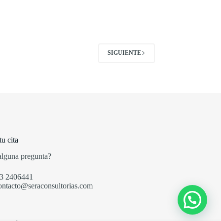
SIGUIENTE
u cita
alguna pregunta?
33 2406441
ontacto@seraconsultorias.com